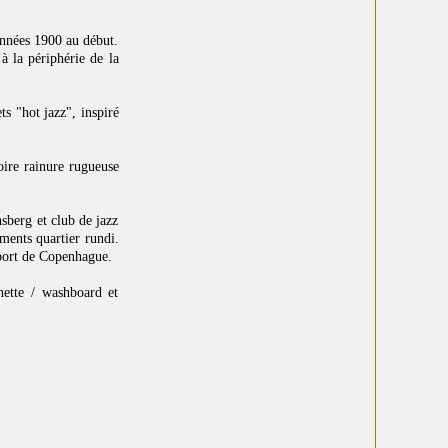
années 1900 au début.
 à la périphérie de la
s "hot jazz", inspiré
çoire rainure rugueuse
sberg et club de jazz
ements quartier rundi.
 port de Copenhague.
ette / washboard et