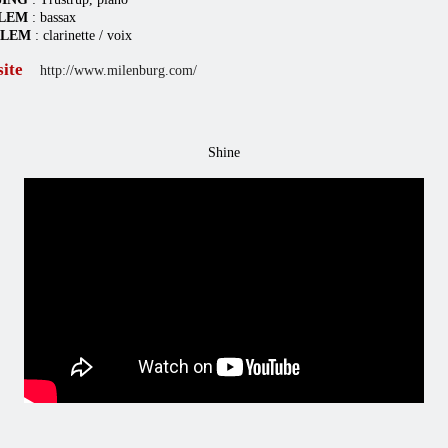
OLEM
: bassax
OLEM
: clarinette / voix
site
http://www.milenburg.com/
Shine