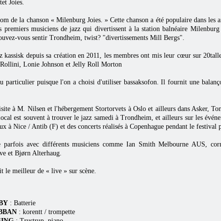
et Joies.
nom de la chanson « Milenburg Joies. » Cette chanson a été populaire dans les 
es premiers musiciens de jazz qui divertissent à la station balnéaire Milenburg
uvez-vous sentir Trondheim, twist? "divertissements Mill Bergs".
z kassisk depuis sa création en 2011, les membres ont mis leur cœur sur 20tallet
Rollini, Lonie Johnson et Jelly Roll Morton
 particulier puisque l'on a choisi d'utiliser bassaksofon. Il fournit une balan
site à M. Nilsen et l'hébergement Stortorvets à Oslo et ailleurs dans Asker, Ton
ocal est souvent à trouver le jazz samedi à Trondheim, et ailleurs sur les évén
aux à Nice / Antib (F) et des concerts réalisés à Copenhague pendant le festival
e parfois avec différents musiciens comme Ian Smith Melbourne AUS, corn
ve et Bjørn Alterhaug.
 le meilleur de « live » sur scène.
BY
: Batterie
UBBAN
: korentt / trompette
SING
: Trustrup, piano