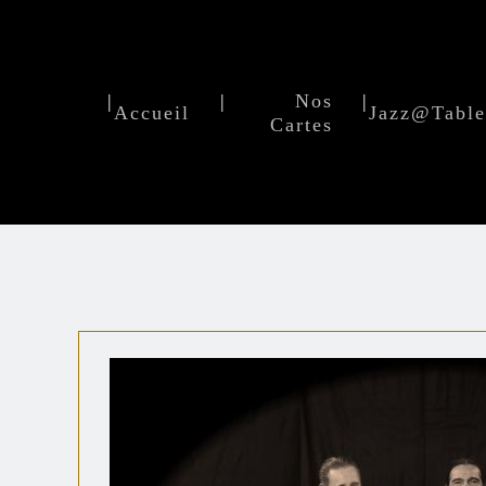
|
|
Nos
|
Accueil
Jazz@Tabl
Cartes