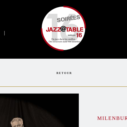
e
|
RETOUR
MILENBUR