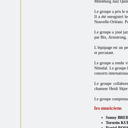
Milenburg Jazz Quint
Le groupe a pris le 
Il a été enregistré l
Nouvelle-Orléans. Po
Le groupe a joué jaz
par Bix, Armstrong, 
L'équipage est un peu
et percutant.
Le groupe a rendu vi
Nittedal. Le groupe l
concerts internation
Le groupe collabor
chanteur Heidi Skjer
Le groupe comprenait
les musiciens
Sonny BREI
Torstein K
Daniel ROS