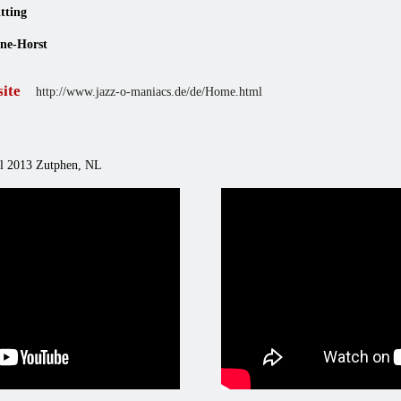
tting
ine-Horst
site
http://www.jazz-o-maniacs.de/de/Home.html
il 2013 Zutphen, NL