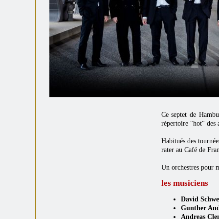
Ce septet de Hamburg
répertoire "hot" des 
Habitués des tournées
rater au Café de Fran
Un orchestres pour mu
les musiciens
David Schwe
Gunther An
Andreas Cle