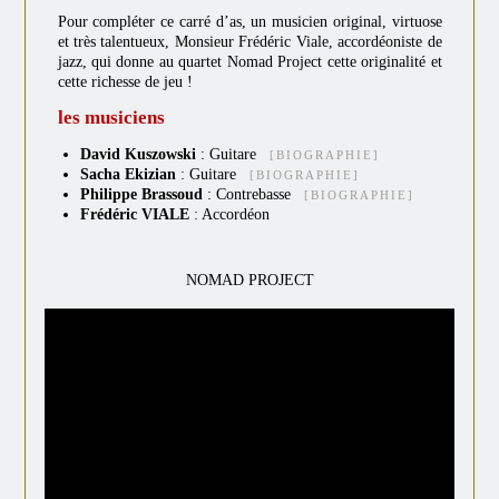
Pour compléter ce carré d’as, un musicien original, virtuose
et très talentueux, Monsieur Frédéric Viale, accordéoniste de
jazz, qui donne au quartet Nomad Project cette originalité et
cette richesse de jeu !
les musiciens
David Kuszowski
: Guitare
[BIOGRAPHIE]
Sacha Ekizian
: Guitare
[BIOGRAPHIE]
Philippe Brassoud
: Contrebasse
[BIOGRAPHIE]
Frédéric VIALE
: Accordéon
NOMAD PROJECT