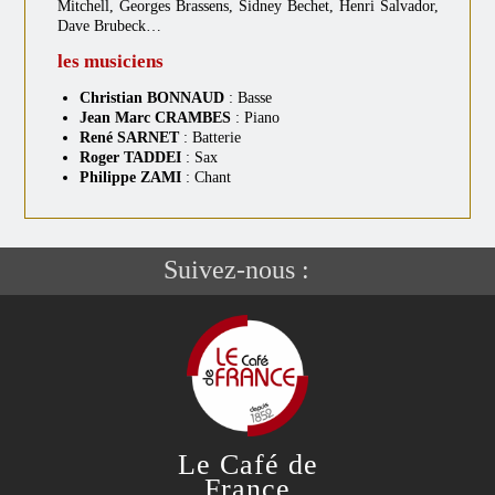
Mitchell, Georges Brassens, Sidney Bechet, Henri Salvador,
Dave Brubeck…
les musiciens
Christian BONNAUD
: Basse
Jean Marc CRAMBES
: Piano
René SARNET
: Batterie
Roger TADDEI
: Sax
Philippe ZAMI
: Chant
Suivez-nous :
Le Café de
France