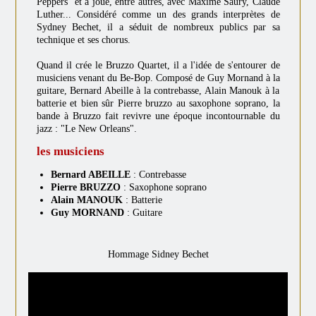
Peppers" et à joué, entre autres, avec Maxime Saury, Claude
Luther... Considéré comme un des grands interprètes de
Sydney Bechet, il a séduit de nombreux publics par sa
technique et ses chorus.
Quand il crée le Bruzzo Quartet, il a l'idée de s'entourer de
musiciens venant du Be-Bop. Composé de Guy Mornand à la
guitare, Bernard Abeille à la contrebasse, Alain Manouk à la
batterie et bien sûr Pierre bruzzo au saxophone soprano, la
bande à Bruzzo fait revivre une époque incontournable du
jazz : "Le New Orleans".
les musiciens
Bernard ABEILLE
: Contrebasse
Pierre BRUZZO
: Saxophone soprano
Alain MANOUK
: Batterie
Guy MORNAND
: Guitare
Hommage Sidney Bechet