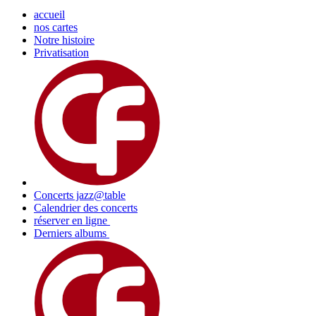
accueil
nos cartes
Notre histoire
Privatisation
Concerts jazz@table
Calendrier des concerts
réserver en ligne
Derniers albums